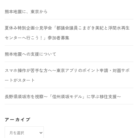
熊本地震に、東京から
夏休み特別企画☆見学会「都議会議員こまざき美紀と浮間水再生
センターへ行こう！」参加者募集
熊本地震への支援について
スマホ操作が苦手な方へ〜東京アプリのポイント申請・対面サポ
ートがスタート
長野県須坂市を視察〜「信州須坂モデル」に学ぶ移住支援〜
アーカイブ
ア