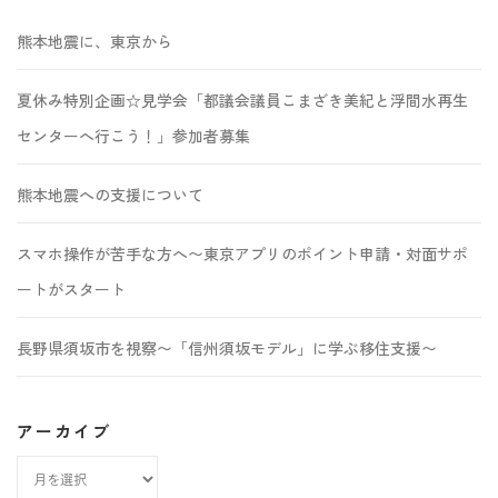
熊本地震に、東京から
夏休み特別企画☆見学会「都議会議員こまざき美紀と浮間水再生
センターへ行こう！」参加者募集
熊本地震への支援について
スマホ操作が苦手な方へ〜東京アプリのポイント申請・対面サポ
ートがスタート
長野県須坂市を視察〜「信州須坂モデル」に学ぶ移住支援〜
アーカイブ
ア