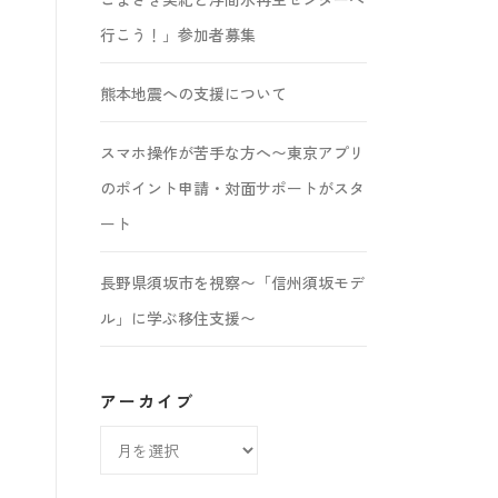
行こう！」参加者募集
熊本地震への支援について
スマホ操作が苦手な方へ〜東京アプリ
のポイント申請・対面サポートがスタ
ート
長野県須坂市を視察〜「信州須坂モデ
ル」に学ぶ移住支援〜
アーカイブ
ア
ー