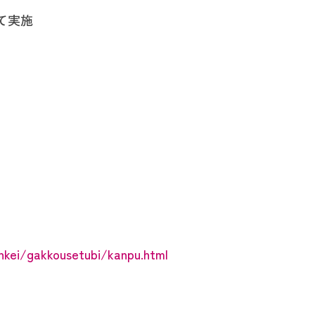
て実施
enkei/gakkousetubi/kanpu.html