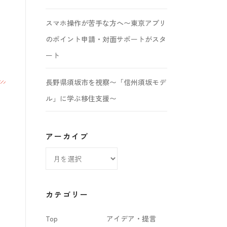
スマホ操作が苦手な方へ〜東京アプリ
のポイント申請・対面サポートがスタ
ート
長野県須坂市を視察〜「信州須坂モデ
ル」に学ぶ移住支援〜
アーカイブ
ア
ー
カ
カテゴリー
イ
Top
アイデア・提言
ブ