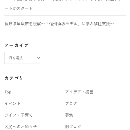
ートがスタート
長野県須坂市を視察〜「信州須坂モデル」に学ぶ移住支援〜
アーカイブ
ア
ー
カ
カテゴリー
イ
Top
アイデア・提言
ブ
イベント
ブログ
ライフ・子育て
募集
区民へのお知らせ
旧ブログ