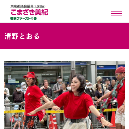
toggle n
清野とおる