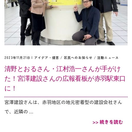
2023年11月21日 |
アイデア・提言
/
区民へのお知らせ
/
活動ニュース
清野とおるさん・江村浩一さんが手がけ
た！宮澤建設さんの広報看板が赤羽駅東口
に！
宮澤建設さんは、赤羽地区の地元密着型の建設会社さん
で、近隣の …
>> 続きを読む