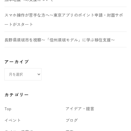
スマホ操作が苦手な方へ〜東京アプリのポイント申請・対面サポ
ートがスタート
長野県須坂市を視察〜「信州須坂モデル」に学ぶ移住支援〜
アーカイブ
ア
ー
カ
カテゴリー
イ
Top
アイデア・提言
ブ
イベント
ブログ