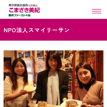
toggle n
NPO法人スマイリーサン