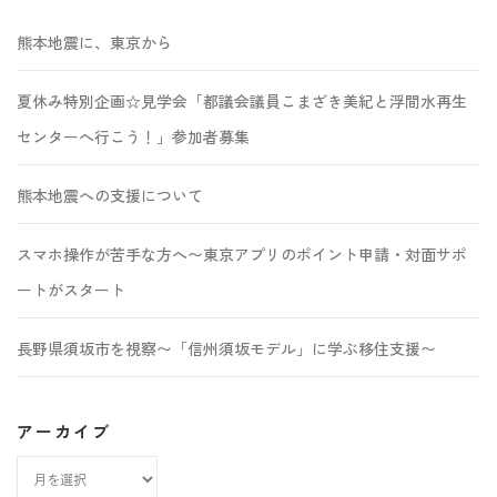
熊本地震に、東京から
夏休み特別企画☆見学会「都議会議員こまざき美紀と浮間水再生
センターへ行こう！」参加者募集
熊本地震への支援について
スマホ操作が苦手な方へ〜東京アプリのポイント申請・対面サポ
ートがスタート
長野県須坂市を視察〜「信州須坂モデル」に学ぶ移住支援〜
アーカイブ
ア