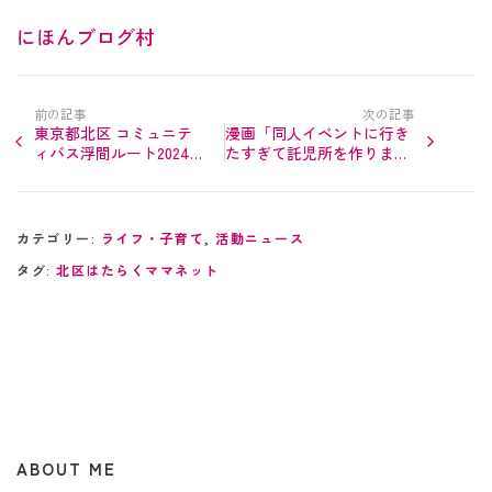
にほんブログ村
前の記事
次の記事
東京都北区 コミュニテ
漫画「同人イベントに行き
ィバス浮間ルート2024年
たすぎて託児所を作りまし
3月から試験運行を開始
た」〜ママになっても「好
予定！
き」を諦めない！を再確認
カテゴリー:
ライフ・子育て
,
活動ニュース
タグ:
北区はたらくママネット
ABOUT ME