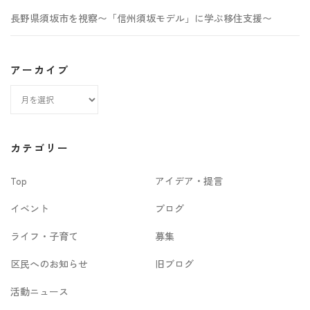
長野県須坂市を視察〜「信州須坂モデル」に学ぶ移住支援〜
アーカイブ
ア
ー
カ
カテゴリー
イ
Top
アイデア・提言
ブ
イベント
ブログ
ライフ・子育て
募集
区民へのお知らせ
旧ブログ
活動ニュース