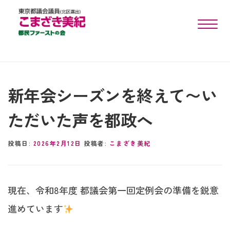
toggle n
新年会シーズンを終えて〜い
ただいた声を都政へ
投稿日:
2026年2月12日
投稿者:
こまざき美紀
現在、令和8年度 都議会第一回定例会の準備を鋭意
進めています