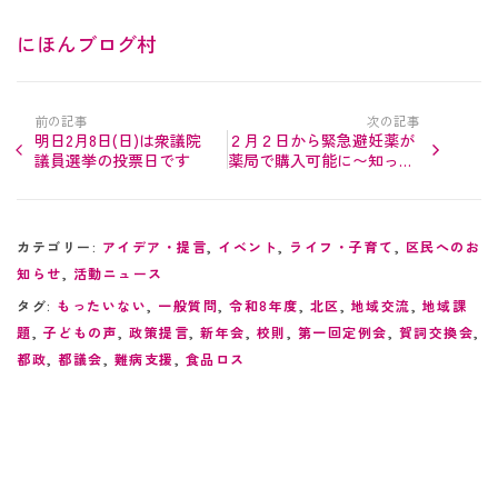
にほんブログ村
前の記事
次の記事
明日2月8日(日)は衆議院
２月２日から緊急避妊薬が
議員選挙の投票日です
薬局で購入可能に〜知って
おきたいポイントと都の取
り組み
カテゴリー:
アイデア・提言
,
イベント
,
ライフ・子育て
,
区民へのお
知らせ
,
活動ニュース
タグ:
もったいない
,
一般質問
,
令和8年度
,
北区
,
地域交流
,
地域課
題
,
子どもの声
,
政策提言
,
新年会
,
校則
,
第一回定例会
,
賀詞交換会
,
都政
,
都議会
,
難病支援
,
食品ロス