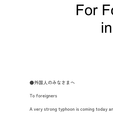
●外国人のみなさまへ
To foreigners
A very strong typhoon is coming today an