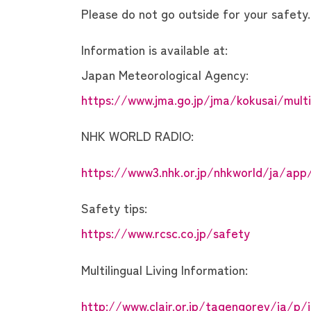
Please do not go outside for your safety.
Information is available at:
Japan Meteorological Agency:
https://www.jma.go.jp/jma/kokusai/multi
NHK WORLD RADIO:
https://www3.nhk.or.jp/nhkworld/ja/app
Safety tips:
https://www.rcsc.co.jp/safety
Multilingual Living Information:
http://www.clair.or.jp/tagengorev/ja/p/