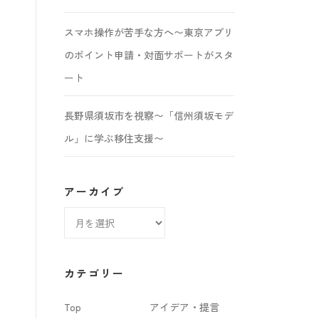
スマホ操作が苦手な方へ〜東京アプリ
のポイント申請・対面サポートがスタ
ート
長野県須坂市を視察〜「信州須坂モデ
ル」に学ぶ移住支援〜
アーカイブ
ア
ー
カ
カテゴリー
イ
Top
アイデア・提言
ブ