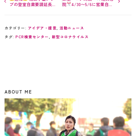
ブの登室自粛要請延長、
院
4/30〜5/6に営業自粛
5月分育成料の取扱、復
されている事業者様へ１５
職期限延長のお知らせ
万円の支援金支給
カテゴリー:
アイデア・提言
,
活動ニュース
タグ:
PCR検査センター
,
新型コロナウイルス
ABOUT ME