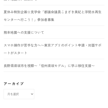
夏休み特別企画☆見学会「都議会議員こまざき美紀と浮間水再生
センターへ行こう！」参加者募集
熊本地震への支援について
スマホ操作が苦手な方へ〜東京アプリのポイント申請・対面サポ
ートがスタート
長野県須坂市を視察〜「信州須坂モデル」に学ぶ移住支援〜
アーカイブ
ア
ー
カ