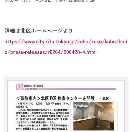
詳細は北区ホームページより
https://www.city.kita.tokyo.jp/koho/kuse/koho/hod
o/press-releases/r0204/200428-4.html