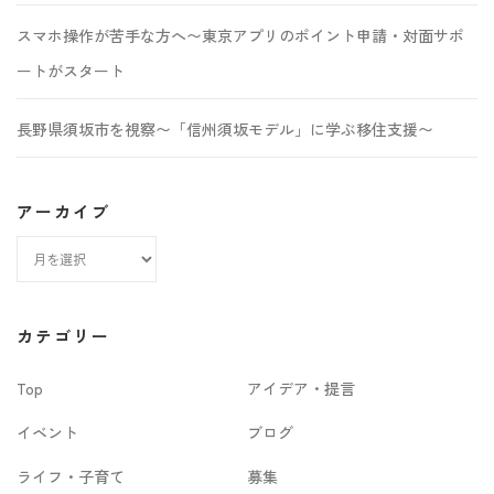
スマホ操作が苦手な方へ〜東京アプリのポイント申請・対面サポ
ートがスタート
長野県須坂市を視察〜「信州須坂モデル」に学ぶ移住支援〜
アーカイブ
ア
ー
カ
カテゴリー
イ
Top
アイデア・提言
ブ
イベント
ブログ
ライフ・子育て
募集