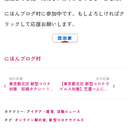
にほんブログ村に参加中です。もしよろしければク
リックして応援お願いします。
にほんブログ村
前の記事
次の記事
東京都北区 新型コロナ
【東京都北区 新型コロナウ
対策 妊婦タクシー１万
イルス対策】児童一人につ
円分（こども商品券）を
き１万円
児童手当に上乗
配布
せ支給
カテゴリー:
アイデア・提言
,
活動ニュース
タグ:
オンライン朝の会
,
新型コロナウイルス