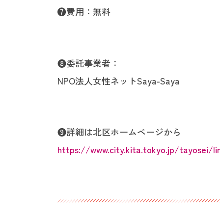
❼費用：無料
❽委託事業者：
NPO法人女性ネットSaya-Saya
❾詳細は北区ホームページから
https://www.city.kita.tokyo.jp/tayosei/l