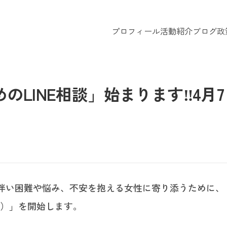
プロフィール
活動紹介
ブログ
政
LINE相談」始まります‼︎4月7
伴い困難や悩み、不安を抱える女性に寄り添うために、
ユー）」を開始します。