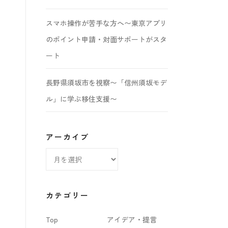
スマホ操作が苦手な方へ〜東京アプリ
のポイント申請・対面サポートがスタ
ート
長野県須坂市を視察〜「信州須坂モデ
ル」に学ぶ移住支援〜
アーカイブ
ア
ー
カ
カテゴリー
イ
Top
アイデア・提言
ブ