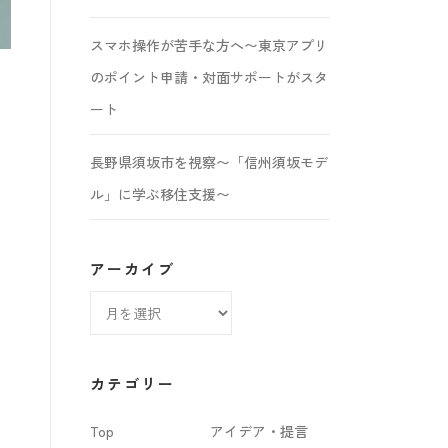
スマホ操作が苦手な方へ〜東京アプリ
のポイント申請・対面サポートがスタ
ート
長野県須坂市を視察〜「信州須坂モデ
ル」に学ぶ移住支援〜
アーカイブ
ア
ー
カ
カテゴリー
イ
Top
アイデア・提言
ブ