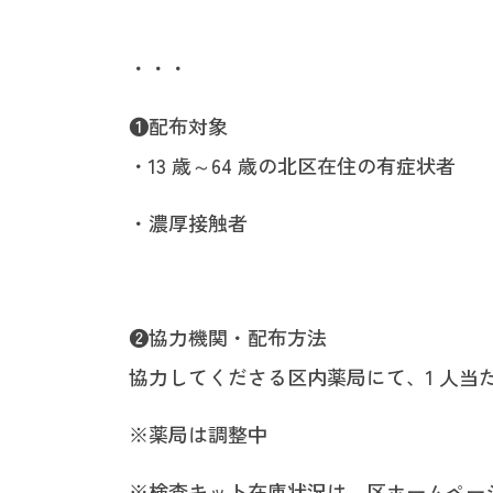
・・・
❶配布対象
・13 歳～64 歳の北区在住の有症状者
・濃厚接触者
❷協力機関・配布方法
協力してくださる区内薬局にて、1 人当
※薬局は調整中
※検査キット在庫状況は、区ホームペー