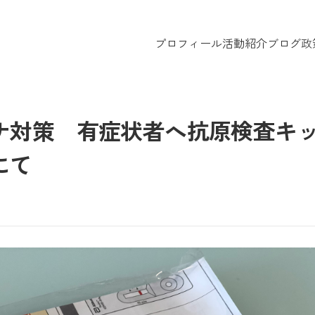
プロフィール
活動紹介
ブログ
政
ナ対策 有症状者へ抗原検査キ
にて