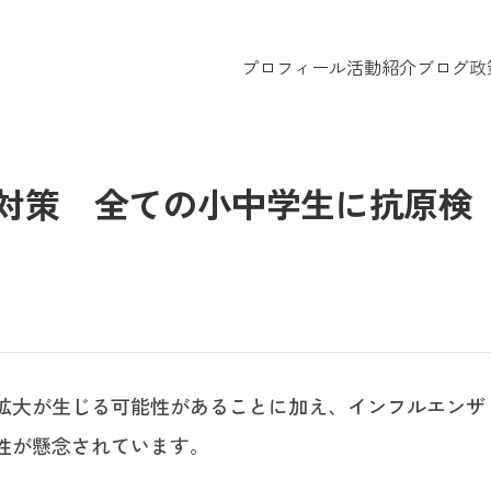
プロフィール
活動紹介
ブログ
政
ナ対策 全ての小中学生に抗原検
拡大が生じる可能性があることに加え、インフルエンザ
性が懸念されています。