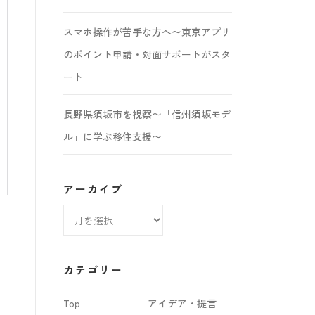
スマホ操作が苦手な方へ〜東京アプリ
のポイント申請・対面サポートがスタ
ート
長野県須坂市を視察〜「信州須坂モデ
ル」に学ぶ移住支援〜
アーカイブ
ア
ー
カ
カテゴリー
イ
Top
アイデア・提言
ブ