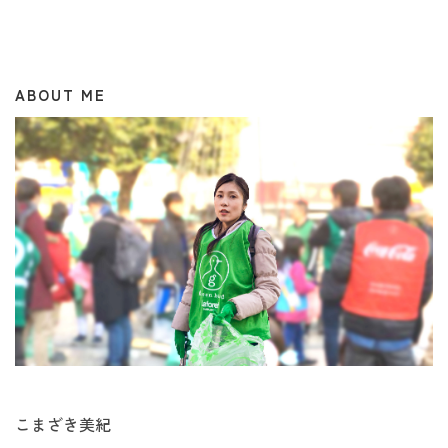
ビ
ゲ
ー
シ
ョ
ン
ABOUT ME
こまざき美紀