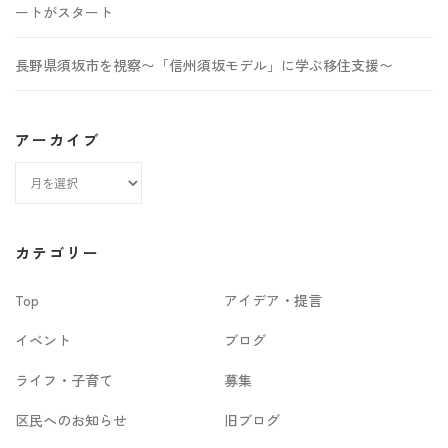
ートがスタート
長野県須坂市を視察〜「信州須坂モデル」に学ぶ移住支援〜
アーカイブ
ア
ー
カ
カテゴリー
イ
Top
アイデア・提言
ブ
イベント
ブログ
ライフ・子育て
募集
区民へのお知らせ
旧ブログ