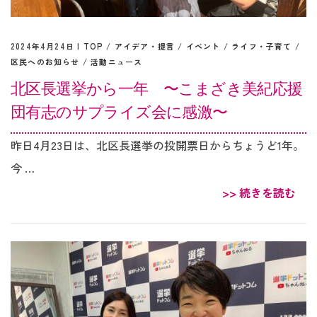
2024年4月24日 |
TOP
/
アイデア・提言
/
イベント
/
ライフ・子育て
/
区民へのお知らせ
/
活動ニュース
北区長選挙から一年 〜こまざき美紀応援
団有志のサプライズ会に感激〜
昨日4月23日は、北区長選挙の投開票日からちょうど1年。
今 …
>> 続きを読む