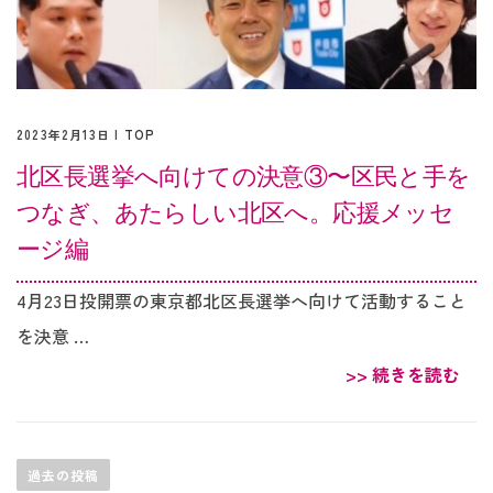
2023年2月13日 |
TOP
北区長選挙へ向けての決意③〜区民と手を
つなぎ、あたらしい北区へ。応援メッセ
ージ編
4月23日投開票の東京都北区長選挙へ向けて活動すること
を決意 …
>> 続きを読む
投
稿
ナ
過去の投稿