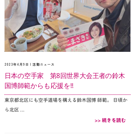
2023年4月9日 |
活動ニュース
日本の空手家 第8回世界大会王者の鈴木
国博師範からも応援を‼︎
東京都北区にも空手道場を構える鈴木国博 師範。 日頃か
ら北区 …
>> 続きを読む