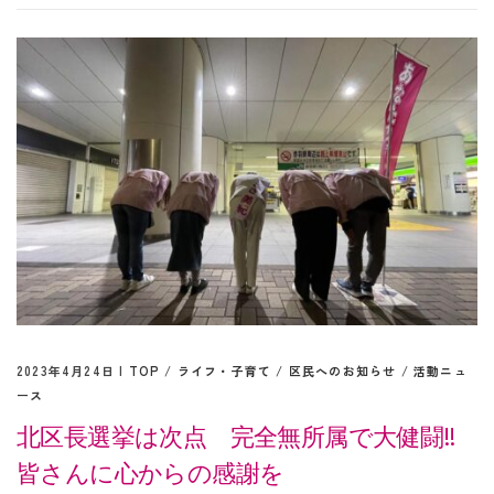
2023年4月24日 |
TOP
/
ライフ・子育て
/
区民へのお知らせ
/
活動ニュ
ース
北区長選挙は次点 完全無所属で大健闘‼︎
皆さんに心からの感謝を