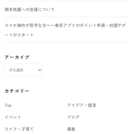
熊本地震への支援について
スマホ操作が苦手な方へ〜東京アプリのポイント申請・対面サポ
ートがスタート
アーカイブ
ア
ー
カ
カテゴリー
イ
Top
アイデア・提言
ブ
イベント
ブログ
ライフ・子育て
募集