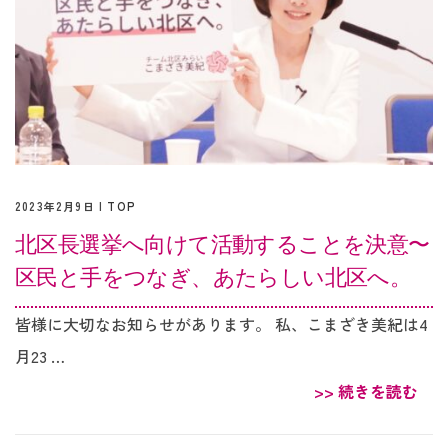
2023年2月9日 |
TOP
北区長選挙へ向けて活動することを決意〜
区民と手をつなぎ、あたらしい北区へ。
皆様に大切なお知らせがあります。 私、こまざき美紀は4
月23 …
>> 続きを読む
投