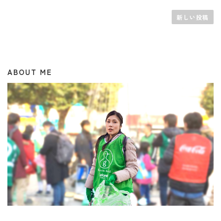
稿
ナ
新しい投稿
ビ
ゲ
ー
シ
ョ
ン
ABOUT ME