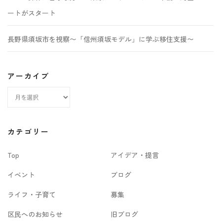
ートがスタート
長野県須坂市を視察〜「信州須坂モデル」に学ぶ移住支援〜
アーカイブ
ア
ー
カ
カテゴリー
イ
Top
アイデア・提言
ブ
イベント
ブログ
ライフ・子育て
募集
区民へのお知らせ
旧ブログ