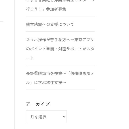
行こう！」参加者募集
熊本地震への支援について
スマホ操作が苦手な方へ〜東京アプリ
のポイント申請・対面サポートがスタ
ート
長野県須坂市を視察〜「信州須坂モデ
ル」に学ぶ移住支援〜
アーカイブ
ア
ー