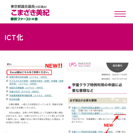
toggle n
ICT化