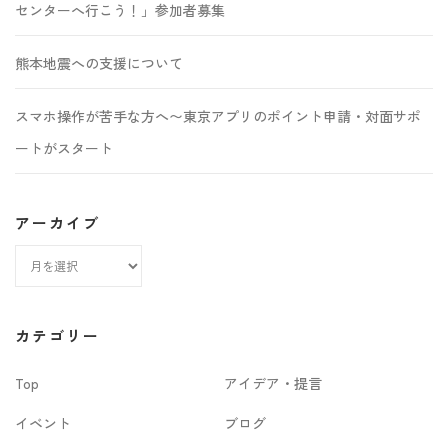
センターへ行こう！」参加者募集
熊本地震への支援について
スマホ操作が苦手な方へ〜東京アプリのポイント申請・対面サポ
ートがスタート
アーカイブ
ア
ー
カ
カテゴリー
イ
Top
アイデア・提言
ブ
イベント
ブログ