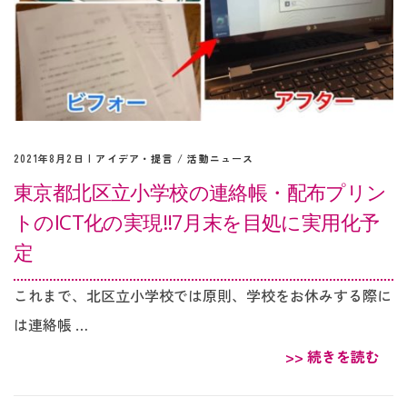
2021年8月2日 |
アイデア・提言
/
活動ニュース
東京都北区立小学校の連絡帳・配布プリン
トのICT化の実現‼︎7月末を目処に実用化予
定
これまで、北区立小学校では原則、学校をお休みする際に
は連絡帳 …
>> 続きを読む