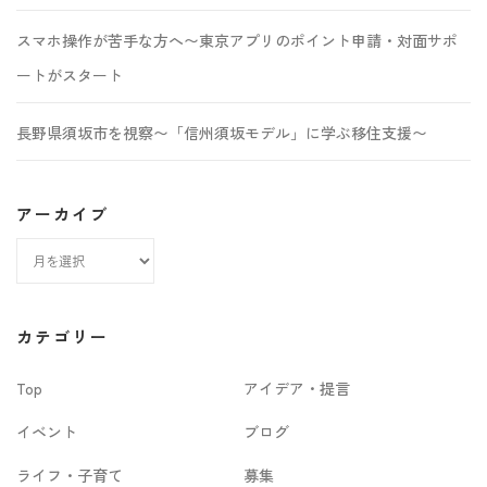
スマホ操作が苦手な方へ〜東京アプリのポイント申請・対面サポ
ートがスタート
長野県須坂市を視察〜「信州須坂モデル」に学ぶ移住支援〜
アーカイブ
ア
ー
カ
カテゴリー
イ
Top
アイデア・提言
ブ
イベント
ブログ
ライフ・子育て
募集