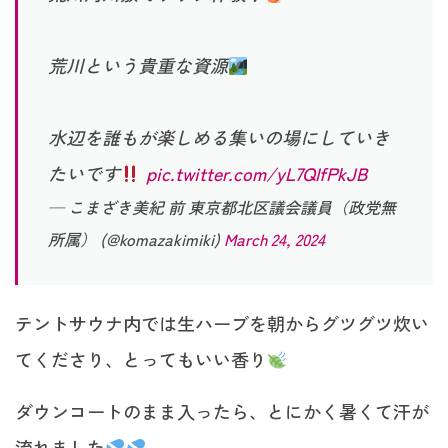
荒川という貴重な資源
水辺を誰もが楽しめる集いの場にしていき
たいです
pic.twitter.com/yL7QIfPkJB
— こまざき美紀 前 東京都北区議会議員（政党無
所属） (@komazakimiki)
March 24, 2024
テントサウナ内では生ハーブを朝からグツグツ炊い
てくださり、とってもいい香り
ダウンコートのまま入ったら、とにかく暑くて汗が
流れました