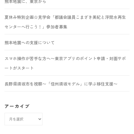
熊本地震に、東京から
夏休み特別企画☆見学会「都議会議員こまざき美紀と浮間水再生
センターへ行こう！」参加者募集
熊本地震への支援について
スマホ操作が苦手な方へ〜東京アプリのポイント申請・対面サポ
ートがスタート
長野県須坂市を視察〜「信州須坂モデル」に学ぶ移住支援〜
アーカイブ
ア
ー