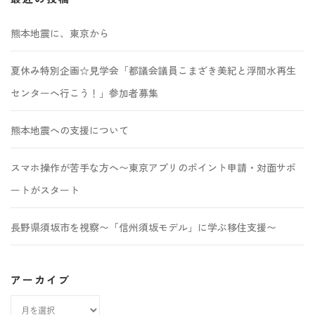
熊本地震に、東京から
夏休み特別企画☆見学会「都議会議員こまざき美紀と浮間水再生
センターへ行こう！」参加者募集
熊本地震への支援について
スマホ操作が苦手な方へ〜東京アプリのポイント申請・対面サポ
ートがスタート
長野県須坂市を視察〜「信州須坂モデル」に学ぶ移住支援〜
アーカイブ
ア