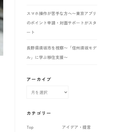
スマホ操作が苦手な方へ〜東京アプリ
のポイント申請・対面サポートがスタ
ート
長野県須坂市を視察〜「信州須坂モデ
ル」に学ぶ移住支援〜
アーカイブ
ア
ー
カ
カテゴリー
イ
Top
アイデア・提言
ブ