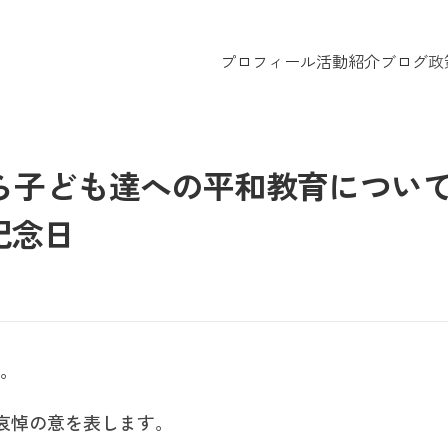
プロフィール
活動紹介
ブログ
政
ら子ども達への平和教育につい
記念日
す。
哀悼の意を表します。