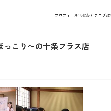
プロフィール
活動紹介
ブログ
政
@ほっこり〜の十条プラス店