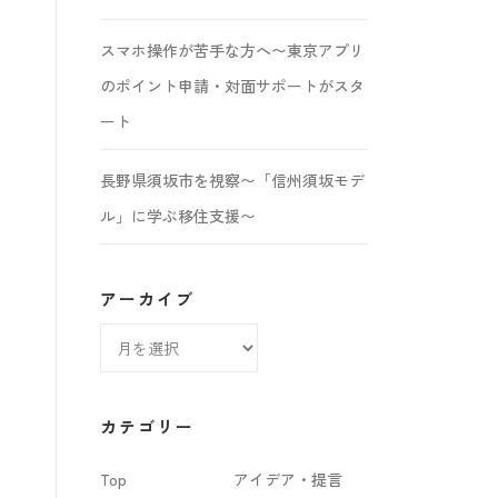
スマホ操作が苦手な方へ〜東京アプリ
のポイント申請・対面サポートがスタ
ート
長野県須坂市を視察〜「信州須坂モデ
ル」に学ぶ移住支援〜
アーカイブ
ア
ー
カ
カテゴリー
イ
Top
アイデア・提言
ブ