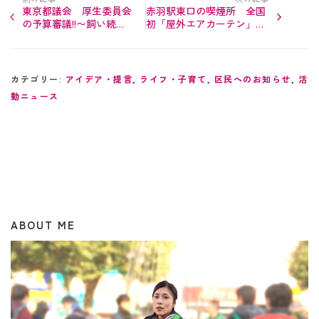
東京都議会 厚生委員会
赤羽駅東口の喫煙所 全国
の予算審議!!〜飼い続け
初「屋外エアカーテン」付
ることが困難なペット編
き喫煙所にリニューアル!!
～東京都の密閉式喫煙所対
策…
カテゴリー:
アイデア・提言
,
ライフ・子育て
,
区民へのお知らせ
,
活
動ニュース
ABOUT ME