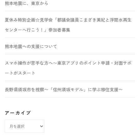
熊本地震に、東京から
夏休み特別企画☆見学会「都議会議員こまざき美紀と浮間水再生
センターへ行こう！」参加者募集
熊本地震への支援について
スマホ操作が苦手な方へ〜東京アプリのポイント申請・対面サポ
ートがスタート
長野県須坂市を視察〜「信州須坂モデル」に学ぶ移住支援〜
アーカイブ
ア
ー