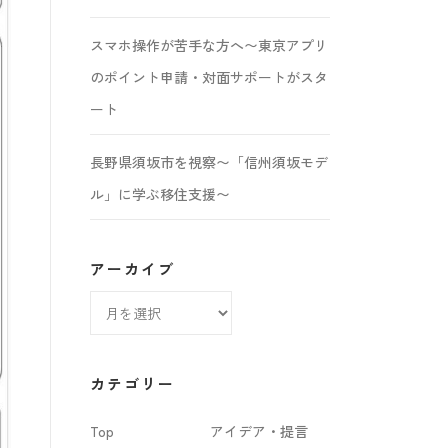
スマホ操作が苦手な方へ〜東京アプリ
のポイント申請・対面サポートがスタ
ート
長野県須坂市を視察〜「信州須坂モデ
ル」に学ぶ移住支援〜
アーカイブ
ア
ー
カ
カテゴリー
イ
Top
アイデア・提言
ブ