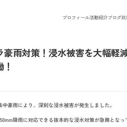
プロフィール
活動紹介
ブログ
政
ラ豪雨対策！浸水被害を大幅軽
働！
の集中豪雨により、深刻な浸水被害が発生しました。
50mm降雨に対応できる抜本的な浸水対策が急務となっ