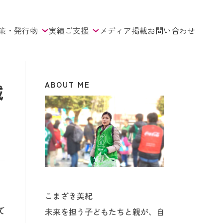
策・発行物
実績
ご支援
メディア掲載
お問い合わせ
ABOUT ME
減
こまざき美紀
て
未来を担う子どもたちと親が、自