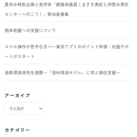
夏休み特別企画☆見学会「都議会議員こまざき美紀と浮間水再生
センターへ行こう！」参加者募集
熊本地震への支援について
スマホ操作が苦手な方へ〜東京アプリのポイント申請・対面サポ
ートがスタート
長野県須坂市を視察〜「信州須坂モデル」に学ぶ移住支援〜
アーカイブ
ア
ー
カ
カテゴリー
イ