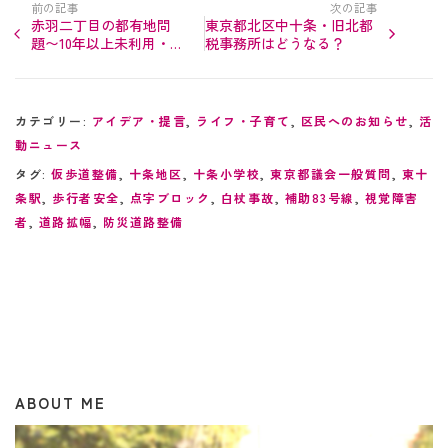
前の記事
次の記事
赤羽二丁目の都有地問
東京都北区中十条・旧北都
題〜10年以上未利用・公
税事務所はどうなる？
園整備を求め都議会で訴
え
カテゴリー:
アイデア・提言
,
ライフ・子育て
,
区民へのお知らせ
,
活
動ニュース
タグ:
仮歩道整備
,
十条地区
,
十条小学校
,
東京都議会一般質問
,
東十
条駅
,
歩行者安全
,
点字ブロック
,
白杖事故
,
補助83号線
,
視覚障害
者
,
道路拡幅
,
防災道路整備
ABOUT ME