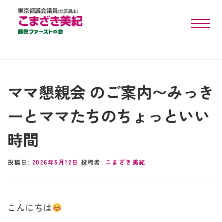
toggle n
ママ懇親会 のご案内〜みっき
ーとママたちのちょっといい
時間
投稿日:
2026年5月12日
投稿者:
こまざき美紀
こんにちは