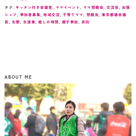
タグ:
キッチン付き会議室
,
ママイベント
,
ママ懇親会
,
交流会
,
出張
シェフ
,
参加者募集
,
地域交流
,
子育てママ
,
懇親会
,
東京都議会議
員
,
生歌
,
生演奏
,
癒しの時間
,
親子参加
,
赤羽
ABOUT ME