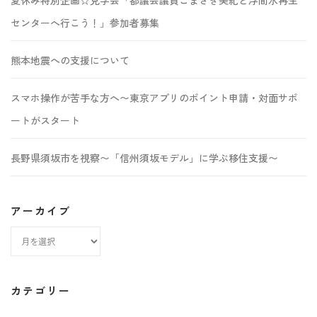
夏休み特別企画☆見学会「都議会議員こまざき美紀と浮間水再生
センターへ行こう！」参加者募集
熊本地震への支援について
スマホ操作が苦手な方へ〜東京アプリのポイント申請・対面サポ
ートがスタート
長野県須坂市を視察〜「信州須坂モデル」に学ぶ移住支援〜
アーカイブ
ア
ー
カ
カテゴリー
イ