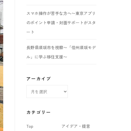
スマホ操作が苦手な方へ〜東京アプリ
のポイント申請・対面サポートがスタ
ート
長野県須坂市を視察〜「信州須坂モデ
ル」に学ぶ移住支援〜
アーカイブ
ア
ー
カ
カテゴリー
イ
Top
アイデア・提言
ブ