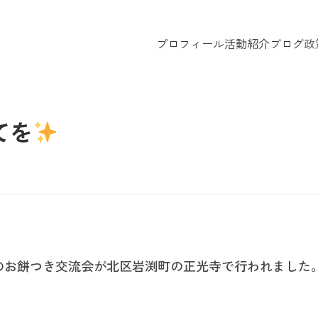
プロフィール
活動紹介
ブログ
政
てを
催のお餅つき交流会が北区岩渕町の正光寺で行われました