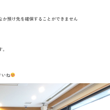
なか預け先を確保することができません
す。
さいね