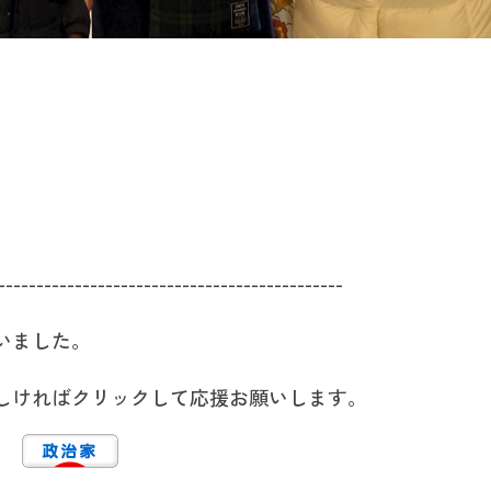
---------------------------------------------
いました。
しければクリックして応援お願いします。