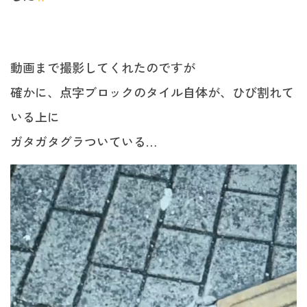
動画まで撮影してくれたのですが
確かに、点字ブロックのタイル自体が、ひび割れて
いる上に
ガタガタグラついている…
動
画
プ
レ
ー
ヤ
ー