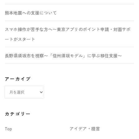
熊本地震への支援について
スマホ操作が苦手な方へ〜東京アプリのポイント申請・対面サポ
ートがスタート
長野県須坂市を視察〜「信州須坂モデル」に学ぶ移住支援〜
アーカイブ
ア
ー
カ
カテゴリー
イ
Top
アイデア・提言
ブ