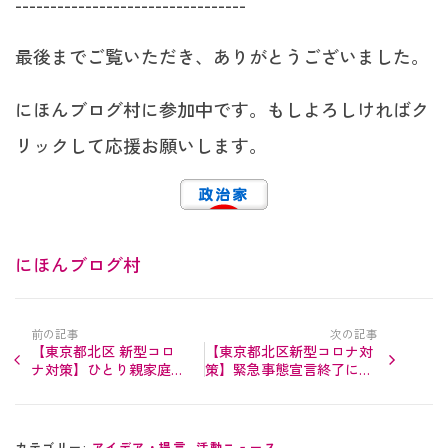
---------------------------------
最後までご覧いただき、ありがとうございました。
にほんブログ村に参加中です。もしよろしければク
リックして応援お願いします。
にほんブログ村
前の記事
次の記事
【東京都北区 新型コロ
【東京都北区新型コロナ対
ナ対策】ひとり親家庭
策】緊急事態宣言終了によ
児童扶養手当受給世帯に
り、６月から小・中学校が
５万円の給付金を支給
段階的に再開します
カテゴリー:
アイデア・提言
,
活動ニュース