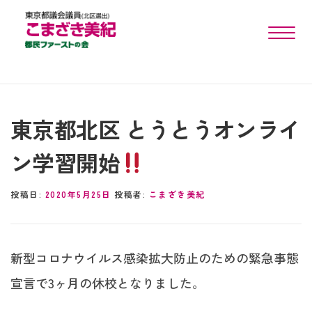
toggle n
東京都北区 とうとうオンライ
ン学習開始
投稿日:
2020年5月25日
投稿者:
こまざき美紀
新型コロナウイルス感染拡大防止のための緊急事態
宣言で3ヶ月の休校となりました。