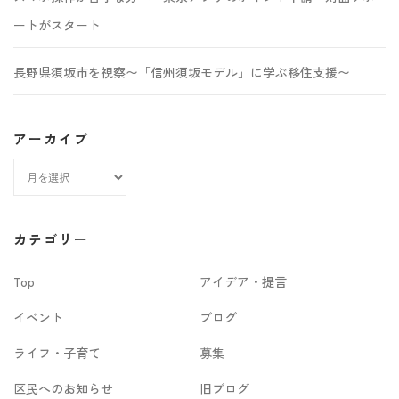
ートがスタート
長野県須坂市を視察〜「信州須坂モデル」に学ぶ移住支援〜
アーカイブ
ア
ー
カ
カテゴリー
イ
Top
アイデア・提言
ブ
イベント
ブログ
ライフ・子育て
募集
区民へのお知らせ
旧ブログ