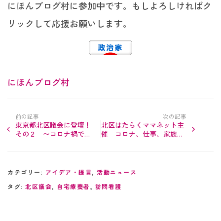
にほんブログ村に参加中です。もしよろしければク
リックして応援お願いします。
にほんブログ村
前の記事
次の記事
東京都北区議会に登壇！
北区はたらくママネット主
その２ 〜コロナ禍での
催 コロナ、仕事、家族、
北区飲食店支援について
話題はなんでもOK！ 人
と繋がって話そう「ワーマ
マ…
カテゴリー:
アイデア・提言
,
活動ニュース
タグ:
北区議会
,
自宅療養者
,
訪問看護