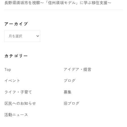
長野県須坂市を視察〜「信州須坂モデル」に学ぶ移住支援〜
アーカイブ
ア
ー
カ
カテゴリー
イ
Top
アイデア・提言
ブ
イベント
ブログ
ライフ・子育て
募集
区民へのお知らせ
旧ブログ
活動ニュース