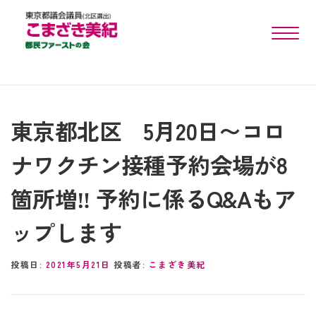
toggle n
東京都北区 5月20日〜コロ
ナワクチン接種予約会場が8
箇所増‼︎ 予約に係るQ&Aもア
ップします
投稿日:
2021年5月21日
投稿者:
こまざき美紀