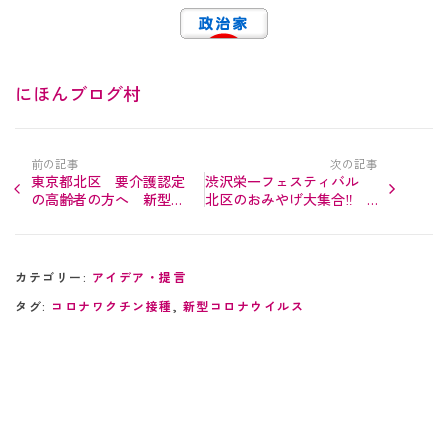
にほんブログ村
前の記事
次の記事
東京都北区 要介護認定
渋沢栄一フェスティバル
の高齢者の方へ 新型コ
北区のおみやげ大集合‼︎
ロナワクチン接種会場へ
北区赤羽西口ビビオにて開
のタクシー送迎が無料で
催中‼︎ 5月22日・23…
す
カテゴリー:
アイデア・提言
タグ:
コロナワクチン接種
,
新型コロナウイルス