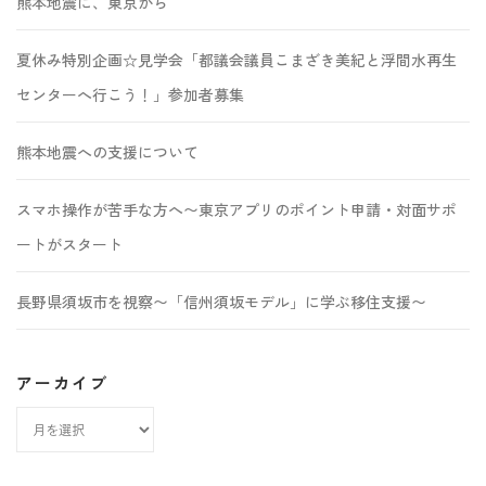
熊本地震に、東京から
夏休み特別企画☆見学会「都議会議員こまざき美紀と浮間水再生
センターへ行こう！」参加者募集
熊本地震への支援について
スマホ操作が苦手な方へ〜東京アプリのポイント申請・対面サポ
ートがスタート
長野県須坂市を視察〜「信州須坂モデル」に学ぶ移住支援〜
アーカイブ
ア
ー