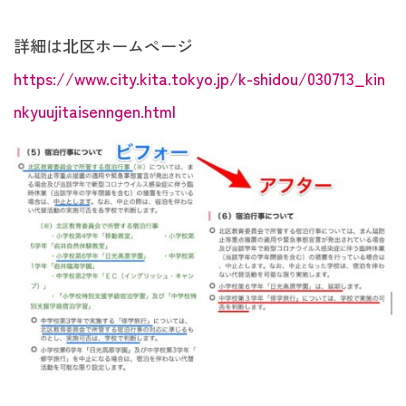
詳細は北区ホームページ
https://www.city.kita.tokyo.jp/k-shidou/030713_kin
nkyuujitaisenngen.html