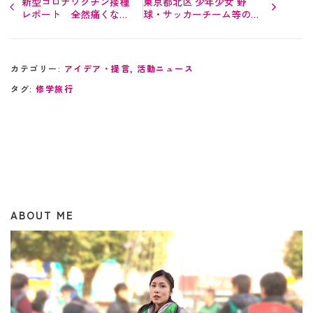
新型コロナワクチン接種
東京都北区 少年少女 野
レポート 全然痛くな
球・サッカーチーム等の皆
い！基礎疾患枠でワクチ
様へ 練習の場として夏休
ンを接種してきました
みの校庭が使用可能に
カテゴリー:
アイデア・提言
,
活動ニュース
タグ:
修学旅行
ABOUT ME