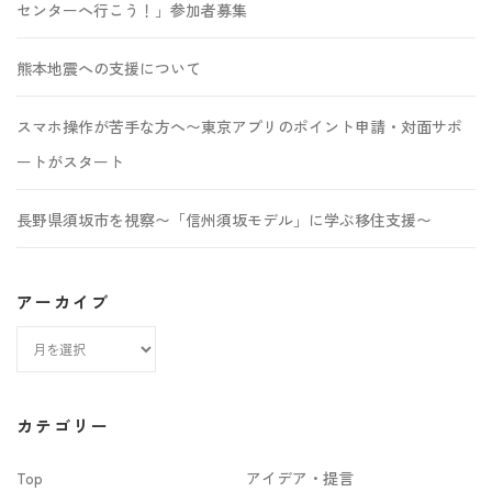
センターへ行こう！」参加者募集
熊本地震への支援について
スマホ操作が苦手な方へ〜東京アプリのポイント申請・対面サポ
ートがスタート
長野県須坂市を視察〜「信州須坂モデル」に学ぶ移住支援〜
アーカイブ
ア
ー
カ
カテゴリー
イ
Top
アイデア・提言
ブ