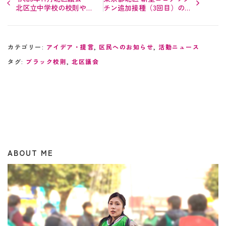
北区立中学校の校則や決
チン追加接種（3回目）の
まり〜ブラック校則ゼロ
最新情報‼︎
へ その1
カテゴリー:
アイデア・提言
,
区民へのお知らせ
,
活動ニュース
タグ:
ブラック校則
,
北区議会
ABOUT ME