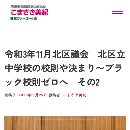
toggle n
令和3年11月北区議会 北区立
中学校の校則や決まり〜ブラ
ック校則ゼロへ その2
投稿日:
2021年11月25日
投稿者:
こまざき美紀