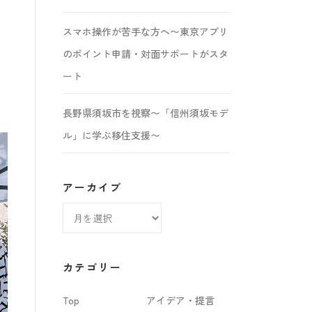
スマホ操作が苦手な方へ〜東京アプリ
のポイント申請・対面サポートがスタ
ート
長野県須坂市を視察〜「信州須坂モデ
ル」に学ぶ移住支援〜
アーカイブ
ア
ー
カ
カテゴリー
イ
Top
アイデア・提言
ブ