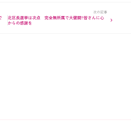
次の記事
で
北区長選挙は次点 完全無所属で大健闘‼︎皆さんに心
からの感謝を