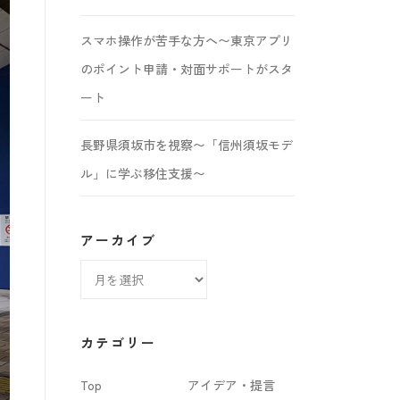
スマホ操作が苦手な方へ〜東京アプリ
のポイント申請・対面サポートがスタ
ート
長野県須坂市を視察〜「信州須坂モデ
ル」に学ぶ移住支援〜
アーカイブ
ア
ー
カ
カテゴリー
イ
Top
アイデア・提言
ブ