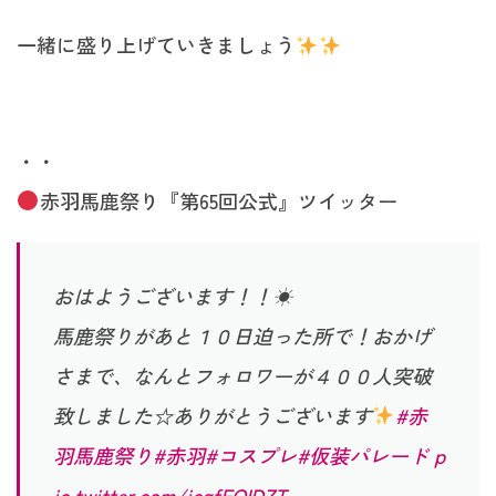
一緒に盛り上げていきましょう
・・
赤羽馬鹿祭り『第65回公式』ツイッター
おはようございます！！☀
馬鹿祭りがあと１０日迫った所で！おかげ
さまで、なんとフォロワーが４００人突破
致しました☆ありがとうございます
#赤
羽馬鹿祭り
#赤羽
#コスプレ
#仮装パレード
p
ic.twitter.com/icgfFQIDZT