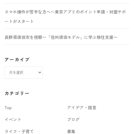
スマホ操作が苦手な方へ〜東京アプリのポイント申請・対面サポ
ートがスタート
長野県須坂市を視察〜「信州須坂モデル」に学ぶ移住支援〜
アーカイブ
ア
ー
カ
カテゴリー
イ
Top
アイデア・提言
ブ
イベント
ブログ
ライフ・子育て
募集