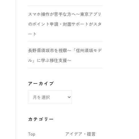
スマホ操作が苦手な方へ〜東京アプリ
のポイント申請・対面サポートがスタ
ート
長野県須坂市を視察〜「信州須坂モデ
ル」に学ぶ移住支援〜
アーカイブ
ア
ー
カ
カテゴリー
イ
Top
アイデア・提言
ブ