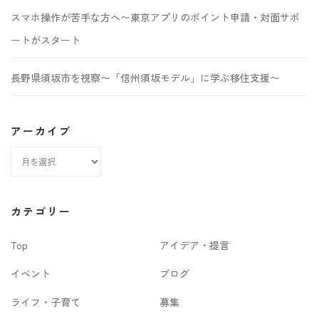
スマホ操作が苦手な方へ〜東京アプリのポイント申請・対面サポ
ートがスタート
長野県須坂市を視察〜「信州須坂モデル」に学ぶ移住支援〜
アーカイブ
ア
ー
カ
カテゴリー
イ
Top
アイデア・提言
ブ
イベント
ブログ
ライフ・子育て
募集