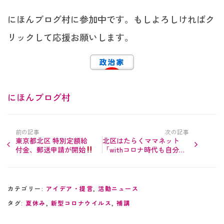
にほんブログ村に参加中です。もしよろしければク
リックして応援お願いします。
にほんブログ村
前の記事
次の記事
東京都北区 特別定額給
北区はたらくママネット
付金、郵送申請が開始
「withコロナ時代も自分ら
5/25発送
しく生きる働くママのワー
クショップ」
カテゴリー:
アイデア・提言
,
活動ニュース
タグ:
夏休み
,
新型コロナウイルス
,
補講