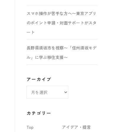
スマホ操作が苦手な方へ〜東京アプリ
のポイント申請・対面サポートがスタ
ート
長野県須坂市を視察〜「信州須坂モデ
ル」に学ぶ移住支援〜
アーカイブ
ア
ー
カ
カテゴリー
イ
Top
アイデア・提言
ブ