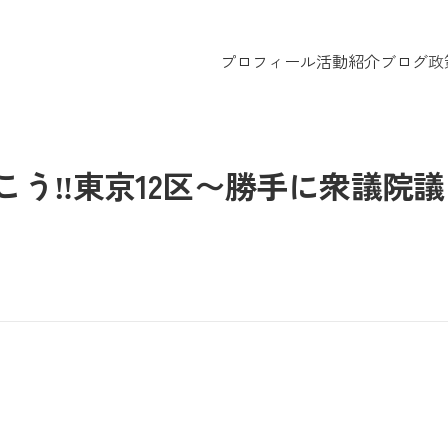
プロフィール
活動紹介
ブログ
政
こう‼︎東京12区〜勝手に衆議院議