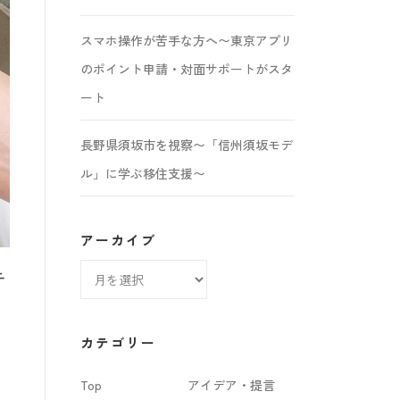
スマホ操作が苦手な方へ〜東京アプリ
のポイント申請・対面サポートがスタ
ート
長野県須坂市を視察〜「信州須坂モデ
ル」に学ぶ移住支援〜
アーカイブ
ア
チ
ー
カ
カテゴリー
イ
Top
アイデア・提言
ブ