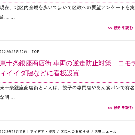
現在、北区内全域を歩いて歩いて区政への要望アンケートを実
施し …
>> 続きを読む
2022年12月20日 |
TOP
東十条銀座商店街 車両の逆走防止対策 コモ
ィイイダ脇などに看板設置
東十条銀座商店街といえば、餃子の専門店やあん食パンで有名
な明 …
>> 続きを読む
2022年12月11日 |
アイデア・提言
/
区民へのお知らせ
/
活動ニュース