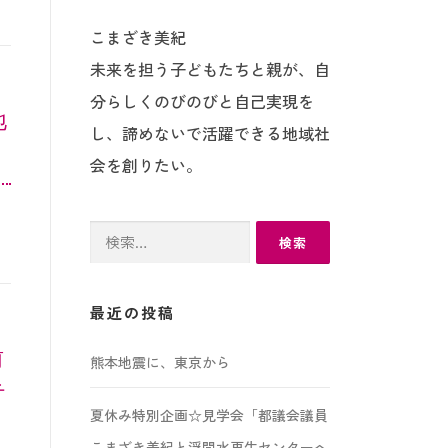
こまざき美紀
未来を担う子どもたちと親が、自
分らしくのびのびと自己実現を
地
し、諦めないで活躍できる地域社
会を創りたい。
検
索:
最近の投稿
前
熊本地震に、東京から
テ
夏休み特別企画☆見学会「都議会議員
こまざき美紀と浮間水再生センターへ