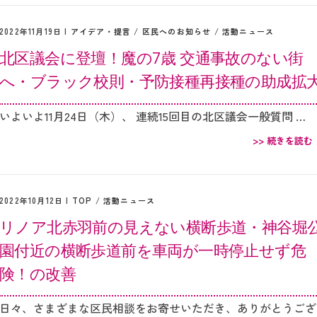
2022年11月19日 |
アイデア・提言
/
区民へのお知らせ
/
活動ニュース
北区議会に登壇！魔の7歳 交通事故のない街
へ・ブラック校則・予防接種再接種の助成拡
いよいよ11月24日（木）、 連続15回目の北区議会一般質問 …
>> 続きを読む
2022年10月12日 |
TOP
/
活動ニュース
リノア北赤羽前の見えない横断歩道・神谷堀
園付近の横断歩道前を車両が一時停止せず危
険！の改善
日々、さまざまな区民相談をお寄せいただき、ありがとうござ