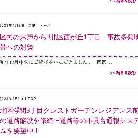
>> 続きを読む
2023年4月6日 |
活動ニュース
区民のお声から‼︎北区西が丘1丁目 事故多発
帯への対策
昨年12月中旬にご相談をいただきました。 東京 …
>> 続きを読む
2023年2月1日 |
TOP
北区浮間3丁目クレストガーデンレジデンス
の道路陥没を修繕〜道路等の不具合通報シス
ムを要望中！