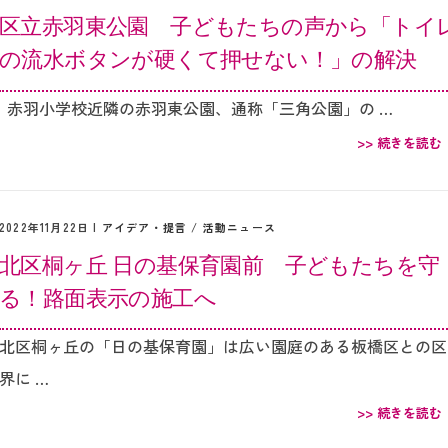
区立赤羽東公園 子どもたちの声から「トイ
の流水ボタンが硬くて押せない！」の解決
赤羽小学校近隣の赤羽東公園、通称「三角公園」の …
>> 続きを読む
2022年11月22日 |
アイデア・提言
/
活動ニュース
北区桐ヶ丘 日の基保育園前 子どもたちを守
る！路面表示の施工へ
北区桐ヶ丘の「日の基保育園」は広い園庭のある板橋区との区
界に …
>> 続きを読む