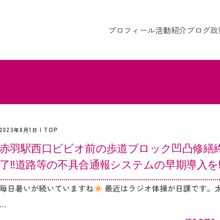
プロフィール
活動紹介
ブログ
政
2023年8月1日 |
TOP
赤羽駅西口ビビオ前の歩道ブロック凹凸修繕
了‼︎道路等の不具合通報システムの早期導入を‼
毎日暑いが続いていますね
最近はラジオ体操が日課です。
…