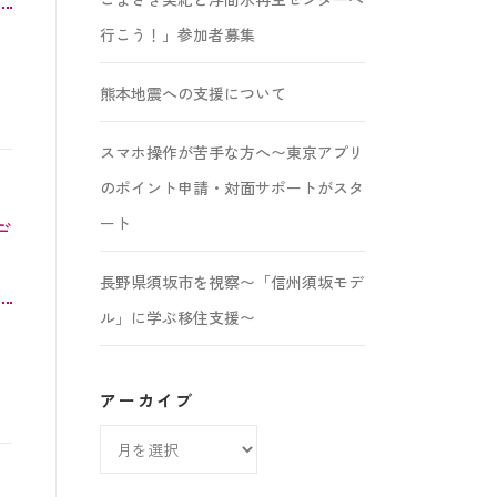
行こう！」参加者募集
熊本地震への支援について
スマホ操作が苦手な方へ〜東京アプリ
のポイント申請・対面サポートがスタ
ート
デ
長野県須坂市を視察〜「信州須坂モデ
ル」に学ぶ移住支援〜
アーカイブ
ア
ー