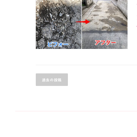
投
稿
ナ
過去の投稿
ビ
ゲ
ー
シ
ョ
ン