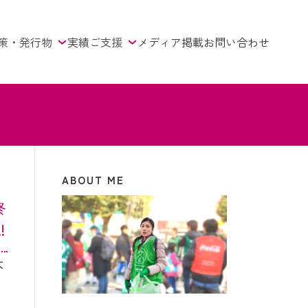
策・発行物
実績
ご支援
メディア掲載
お問い合わせ
ABOUT ME
終
︎
太